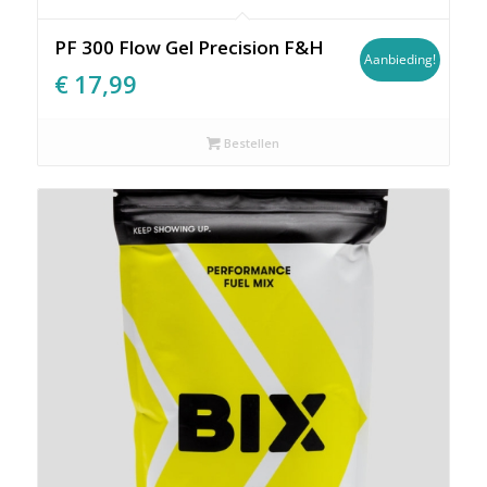
PF 300 Flow Gel Precision F&H
Aanbieding!
Oorspronkelijke
Huidige
€
17,99
prijs
prijs
was:
is:
Bestellen
€17,99.
€17,99.