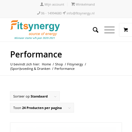
Mijn account
Winkelmand
06 - 14994680
info@fitsynergy.nl
Performance
U bevindt zich hier:
Home
/
Shop
/
Fitsynergy
/
(Sport)voeding & Dranken
/
Performance
Sorteer op
Standaard
Toon
24 Producten per pagina