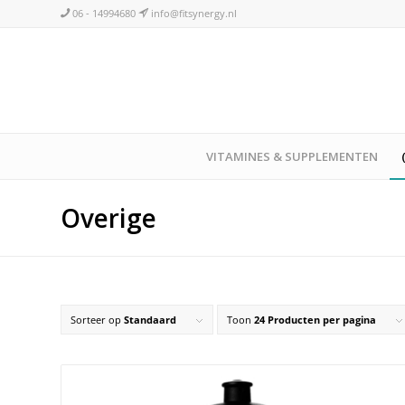
06 - 14994680
info@fitsynergy.nl
VITAMINES & SUPPLEMENTEN
Overige
Sorteer op
Standaard
Toon
24 Producten per pagina