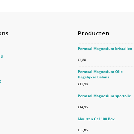
ons
Producten
Permsal Magnesium kristallen
ns
€
4,80
Permsal Magnesium Olie
Dagelijkse Balans
p
€
12,98
Permsal Magnesium sportolie
€
14,95
Maurten Gel 100 Box
€
35,85