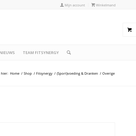
Mijn account
Winkelmand
NIEUWS
TEAM FITSYNERGY
 hier:
Home
/
Shop
/
Fitsynergy
/
(Sport)voeding & Dranken
/
Overige