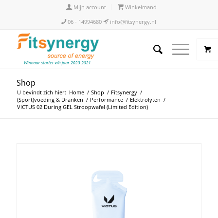
Mijn account
Winkelmand
06 - 14994680
info@fitsynergy.nl
Shop
U bevindt zich hier:
Home
/
Shop
/
Fitsynergy
/
(Sport)voeding & Dranken
/
Performance
/
Elektrolyten
/
VICTUS 02 During GEL Stroopwafel (Limited Edition)