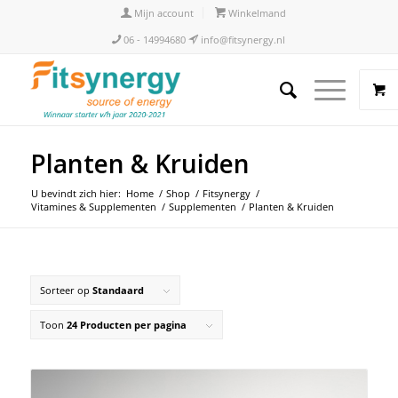
Mijn account
Winkelmand
06 - 14994680
info@fitsynergy.nl
Planten & Kruiden
U bevindt zich hier:
Home
/
Shop
/
Fitsynergy
/
Vitamines & Supplementen
/
Supplementen
/
Planten & Kruiden
Sorteer op
Standaard
Toon
24 Producten per pagina