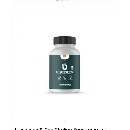
L-arginine & Cdp Choline Fundamentals