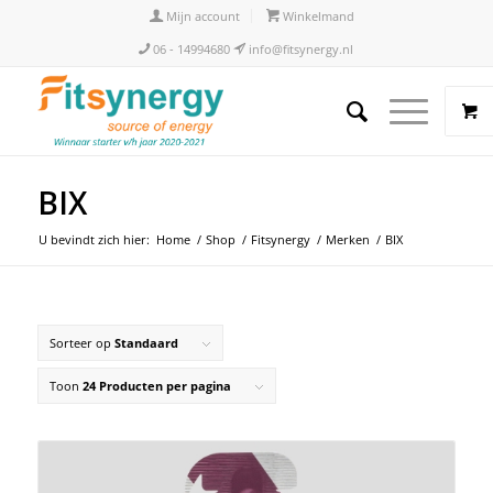
Mijn account
Winkelmand
06 - 14994680
info@fitsynergy.nl
BIX
U bevindt zich hier:
Home
/
Shop
/
Fitsynergy
/
Merken
/
BIX
Sorteer op
Standaard
Toon
24 Producten per pagina