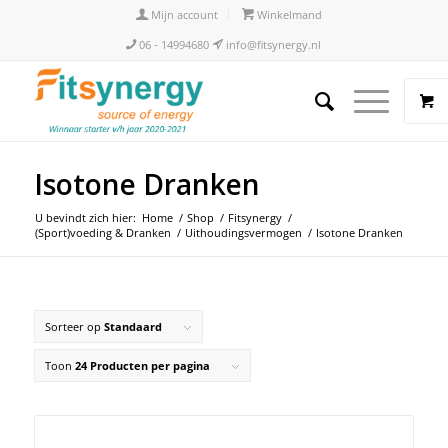
Mijn account
Winkelmand
06 - 14994680
info@fitsynergy.nl
Isotone Dranken
U bevindt zich hier:
Home
/
Shop
/
Fitsynergy
/
(Sport)voeding & Dranken
/
Uithoudingsvermogen
/
Isotone Dranken
Sorteer op
Standaard
Toon
24 Producten per pagina