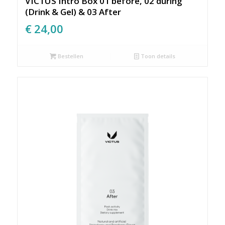
VICTUS Intro Box 01 before, 02 during
(Drink & Gel) & 03 After
€
24,00
Bestellen
Toon details