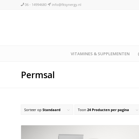
06 - 14994680
info@fitsynergy.nl
VITAMINES & SUPPLEMENTEN
Permsal
Sorteer op
Standaard
Toon
24 Producten per pagina