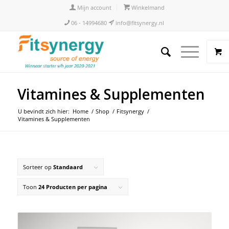
Mijn account
Winkelmand
06 - 14994680
info@fitsynergy.nl
Vitamines & Supplementen
U bevindt zich hier:
Home
/
Shop
/
Fitsynergy
/
Vitamines & Supplementen
Sorteer op
Standaard
Toon
24 Producten per pagina