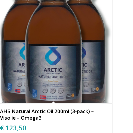
AHS Natural Arctic Oil 200ml (3-pack) –
Visolie – Omega3
€
123,50