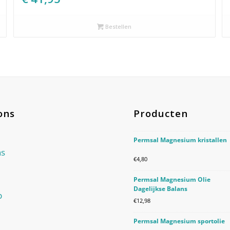
Bestellen
ons
Producten
Permsal Magnesium kristallen
ns
€
4,80
Permsal Magnesium Olie
Dagelijkse Balans
p
€
12,98
Permsal Magnesium sportolie