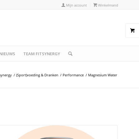
Mijn account
Winkelmand
NIEUWS
TEAM FITSYNERGY
tsynergy
/
(Sport)voeding & Dranken
/
Performance
/
Magnesium Water