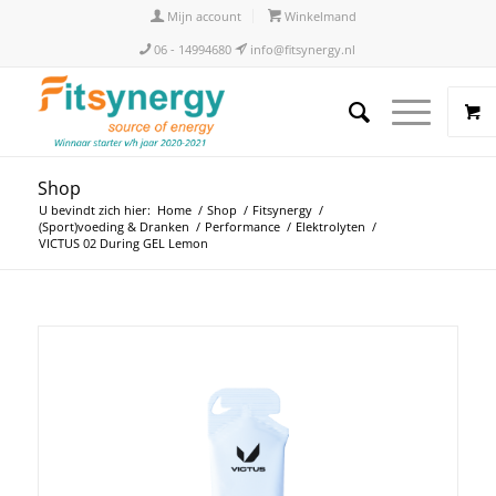
Mijn account
Winkelmand
06 - 14994680
info@fitsynergy.nl
Shop
U bevindt zich hier:
Home
/
Shop
/
Fitsynergy
/
(Sport)voeding & Dranken
/
Performance
/
Elektrolyten
/
VICTUS 02 During GEL Lemon