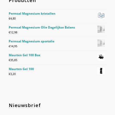
Producten
Permsal Magnesium kristallen
€
4,80
Permsal Magnesium Olie Dagelijkse Balans
€
12,98
Permsal Magnesium sportolie
€
14,95
Maurten Gel 100 Box
€
35,85
Maurten Gel 100
€
3,20
Nieuwsbrief