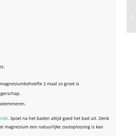
es.
 magnesiumbehoefte 2 maal zo groot is
ngerschap.
 belemmeren.
ride
.
S
poel na het baden altijd goed het bad uit. Denk
at magnesium een natuurlijke zoutoplossing is kan