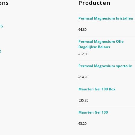
ons
Producten
Permsal Magnesium kristallen
ns
€
4,80
Permsal Magnesium Olie
Dagelijkse Balans
p
€
12,98
Permsal Magnesium sportolie
€
14,95
Maurten Gel 100 Box
€
35,85
Maurten Gel 100
€
3,20