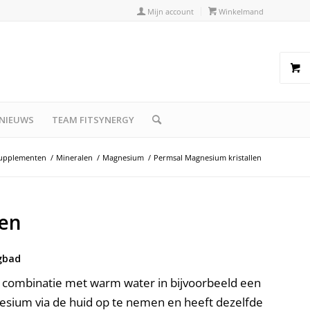
Mijn account
Winkelmand
NIEUWS
TEAM FITSYNERGY
Supplementen
/
Mineralen
/
Magnesium
/
Permsal Magnesium kristallen
len
gbad
 combinatie met warm water in bijvoorbeeld een
gnesium via de huid op te nemen en heeft dezelfde