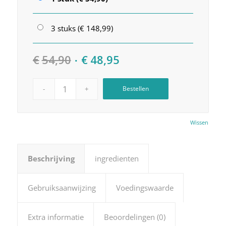
3 stuks (€ 148,99)
Oorspronkelijke
Huidige
€
54,90
€
48,95
prijs
prijs
was:
is:
Bestellen
€54,90.
€48,95.
Wissen
Beschrijving
ingredienten
Gebruiksaanwijzing
Voedingswaarde
Extra informatie
Beoordelingen (0)