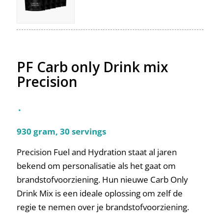
PF Carb only Drink mix
Precision
Oorspronkelijke
Huidige
prijs
prijs
was:
is:
930 gram, 30 servings
€48,95.
€48,95.
Precision Fuel and Hydration staat al jaren
bekend om personalisatie als het gaat om
brandstofvoorziening. Hun nieuwe Carb Only
Drink Mix is ​​een ideale oplossing om zelf de
regie te nemen over je brandstofvoorziening.