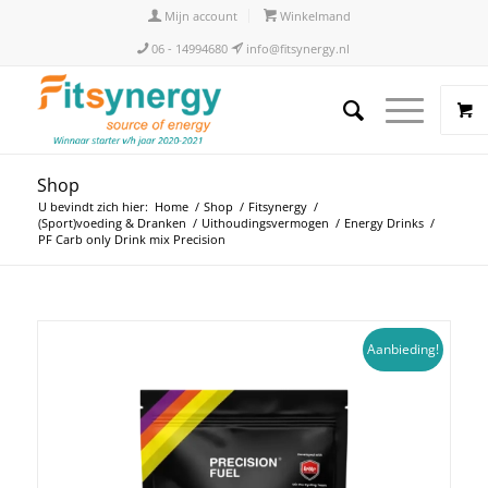
Mijn account
Winkelmand
06 - 14994680
info@fitsynergy.nl
Shop
U bevindt zich hier:
Home
/
Shop
/
Fitsynergy
/
(Sport)voeding & Dranken
/
Uithoudingsvermogen
/
Energy Drinks
/
PF Carb only Drink mix Precision
Aanbieding!