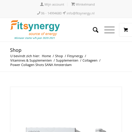
Mijn account
Winkelmand
06 - 14994680
info@fitsynergy.nl
Shop
U bevindt zich hier:
Home
/
Shop
/
Fitsynergy
/
Vitamines & Supplementen
/
Supplementen
/
Collageen
/
Power Collagen Shots SANA Amsterdam