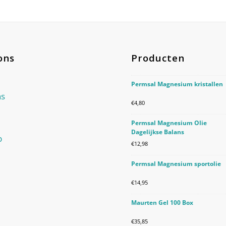
ons
Producten
Permsal Magnesium kristallen
ns
€
4,80
Permsal Magnesium Olie
Dagelijkse Balans
p
€
12,98
Permsal Magnesium sportolie
€
14,95
Maurten Gel 100 Box
€
35,85