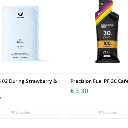
 02 During Strawberry &
Precision Fuel PF 30 Caf
€
3,30
5
Bestellen
Bestellen