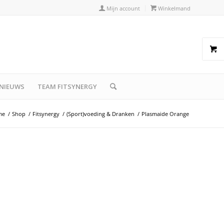
Mijn account
Winkelmand
NIEUWS
TEAM FITSYNERGY
me
/
Shop
/
Fitsynergy
/
(Sport)voeding & Dranken
/
Plasmaide Orange