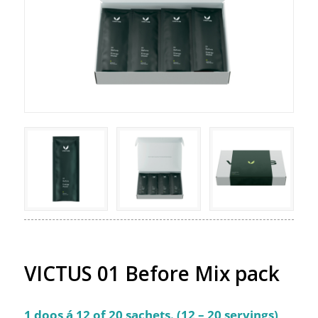
VICTUS 01 Before Mix pack
1 doos á 12 of 20 sachets. (12 – 20 servings)