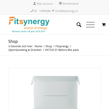
Mijn account
Winkelmand
06 - 14994680
info@fitsynergy.nl
Shop
U bevindt zich hier:
Home
/
Shop
/
Fitsynergy
/
(Sport)voeding & Dranken
/
VICTUS 01 Before Mix pack