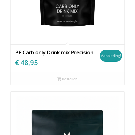
PF Carb only Drink mix Precision
Aanbieding!
Oorspronkelijke
Huidige
€
48,95
prijs
prijs
was:
is:
Bestellen
€48,95.
€48,95.