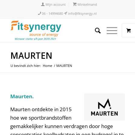
Mijn account
Winkelmand
06 - 14994680
info@fitsynergy.nl
MAURTEN
U bevindt zich hier:
Home
/
MAURTEN
Maurten.
Maurten ontdekte in 2015
hoe we sportbrandstoffen
gemakkelijker kunnen verdragen door hoge
concentraties koolhydraten in een hydrogel in te