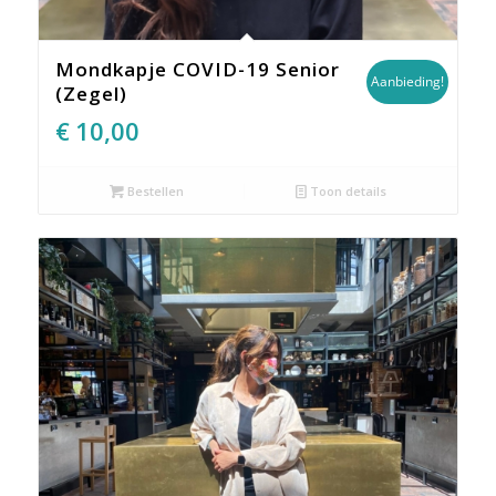
Mondkapje COVID-19 Senior
Aanbieding!
(Zegel)
Oorspronkelijke
Huidige
€
10,00
prijs
prijs
was:
is:
Bestellen
Toon details
€14,95.
€10,00.