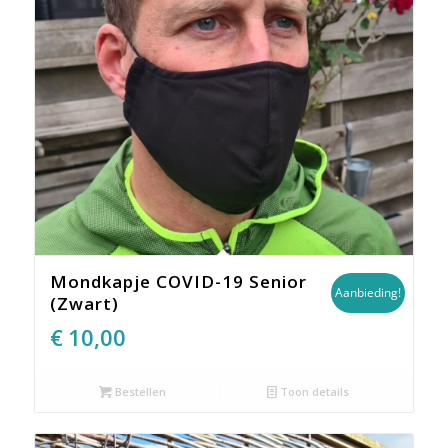
Mondkapje COVID-19 Senior
Aanbieding!
(Zwart)
Oorspronkelijke
Huidige
€
10,00
prijs
prijs
was:
is:
Bestellen
Toon details
€14,95.
€10,00.