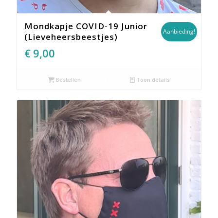
Mondkapje COVID-19 Junior
Aanbieding!
(Lieveheersbeestjes)
Oorspronkelijke
Huidige
€
9,00
prijs
prijs
was:
is:
Bestellen
Toon details
€12,95.
€9,00.