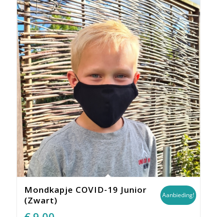
Mondkapje COVID-19 Junior
Aanbieding!
(Zwart)
Oorspronkelijke
Huidige
€
9,00