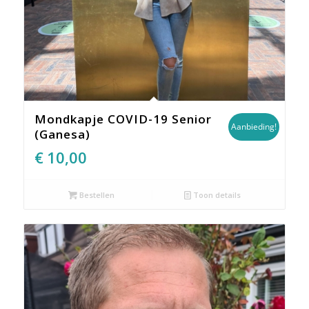
Mondkapje COVID-19 Senior
Aanbieding!
(Ganesa)
Oorspronkelijke
Huidige
€
10,00
prijs
prijs
was:
is:
Bestellen
Toon details
€14,95.
€10,00.