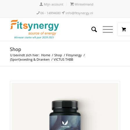
Mijn account
Winkelmand
06 - 14994680
info@fitsynergy.nl
Shop
U bevindt zich hier:
Home
/
Shop
/
Fitsynergy
/
(Sport)voeding & Dranken
/
VICTUS TABB