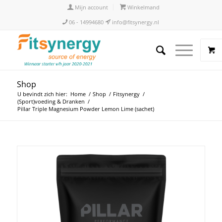
Mijn account
Winkelmand
06 - 14994680
info@fitsynergy.nl
Shop
U bevindt zich hier:
Home
/
Shop
/
Fitsynergy
/
(Sport)voeding & Dranken
/
Pillar Triple Magnesium Powder Lemon Lime (sachet)