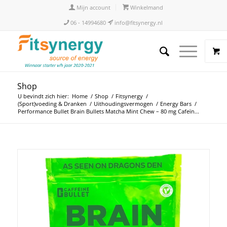
Mijn account
Winkelmand
06 - 14994680
info@fitsynergy.nl
Shop
U bevindt zich hier:
Home
/
Shop
/
Fitsynergy
/
(Sport)voeding & Dranken
/
Uithoudingsvermogen
/
Energy Bars
/
Performance Bullet Brain Bullets Matcha Mint Chew – 80 mg Cafeïn...