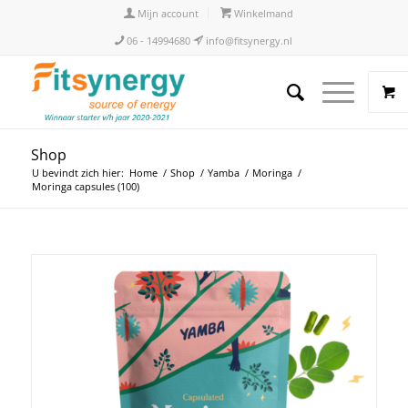
Mijn account
Winkelmand
06 - 14994680
info@fitsynergy.nl
Shop
U bevindt zich hier:
Home
/
Shop
/
Yamba
/
Moringa
/
Moringa capsules (100)