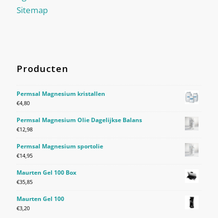
Sitemap
Producten
Permsal Magnesium kristallen
€
4,80
Permsal Magnesium Olie Dagelijkse Balans
€
12,98
Permsal Magnesium sportolie
€
14,95
Maurten Gel 100 Box
€
35,85
Maurten Gel 100
€
3,20