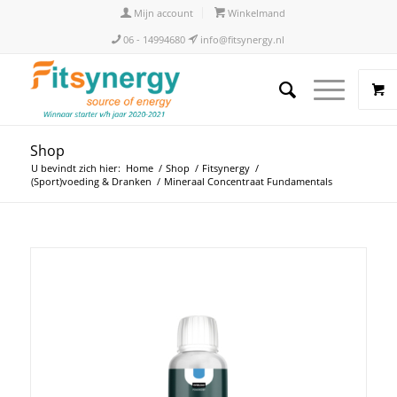
Mijn account
Winkelmand
06 - 14994680
info@fitsynergy.nl
Shop
U bevindt zich hier:
Home
/
Shop
/
Fitsynergy
/
(Sport)voeding & Dranken
/
Mineraal Concentraat Fundamentals