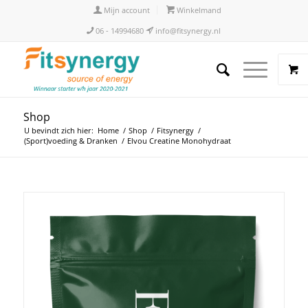
Mijn account
Winkelmand
06 - 14994680
info@fitsynergy.nl
Shop
U bevindt zich hier:
Home
/
Shop
/
Fitsynergy
/
(Sport)voeding & Dranken
/
Elvou Creatine Monohydraat