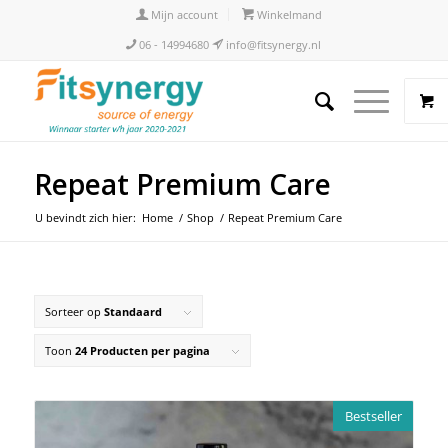
Mijn account
Winkelmand
06 - 14994680
info@fitsynergy.nl
Repeat Premium Care
U bevindt zich hier:
Home
/
Shop
/
Repeat Premium Care
Sorteer op
Standaard
Toon
24 Producten per pagina
Bestseller