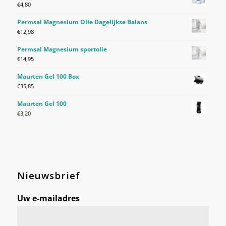
€
4,80
Permsal Magnesium Olie Dagelijkse Balans
€
12,98
Permsal Magnesium sportolie
€
14,95
Maurten Gel 100 Box
€
35,85
Maurten Gel 100
€
3,20
Nieuwsbrief
Uw e-mailadres