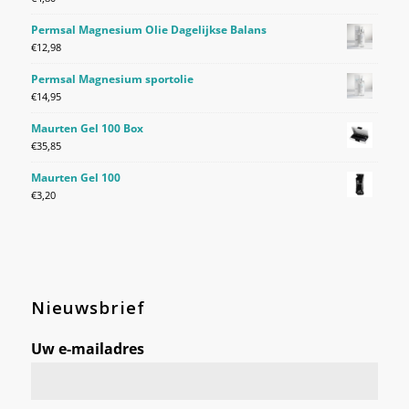
Permsal Magnesium Olie Dagelijkse Balans
€
12,98
Permsal Magnesium sportolie
€
14,95
Maurten Gel 100 Box
€
35,85
Maurten Gel 100
€
3,20
Nieuwsbrief
Uw e-mailadres