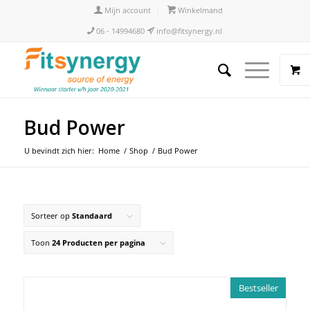
Mijn account
Winkelmand
06 - 14994680
info@fitsynergy.nl
Bud Power
U bevindt zich hier:
Home
/
Shop
/
Bud Power
Sorteer op
Standaard
Toon
24 Producten per pagina
Bestseller